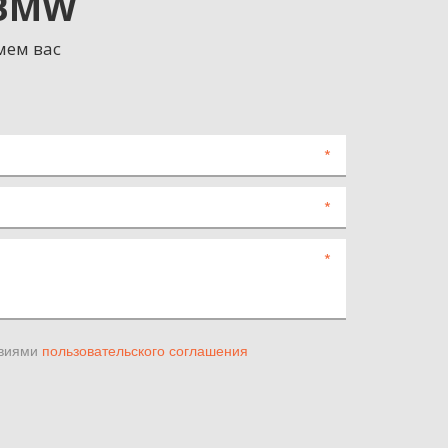
 BMW
мем вас
*
*
*
овиями
пользовательского соглашения