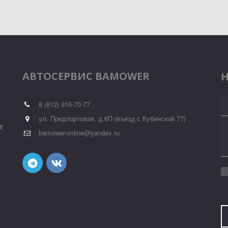
АВТОСЕРВИС BAMOWER
8 (812) 915-70-77
ул. Предпортовая, д.6П (въезд с Кубинской 77)
 
bamower-online@yandex.ru