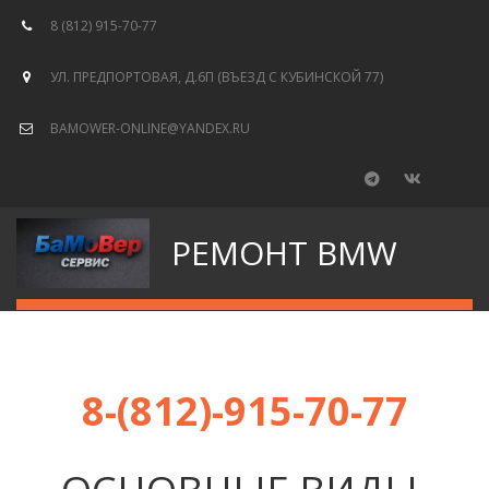
8 (812) 915-70-77
УЛ. ПРЕДПОРТОВАЯ, Д.6П (ВЪЕЗД С КУБИНСКОЙ 77)
BAMOWER-ONLINE@YANDEX.RU
РЕМОНТ BMW
8-(812)-915-70-77