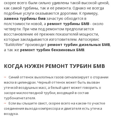
скорее всего были сильно удивлены такой высокой ценой, 
как самой турбины, так и её ремонта. Однако не всегда 
подобные услуги оказываются дорогими. К примеру, 
замена турбины бмв
 зачастую обходится в 
полстоимости новой, а 
ремонт турбины БМВ
 - около 
четверти. При чем под ремонтом предполагается 
восстановление её прежних показателей мощности, 
которые закладываются изготовителем. Автосервис 
"BaMoWer" производит 
ремонт турбин дизельных БМВ
, 
а так же 
ремонт турбин бензиновых БМВ
.
КОГДА НУЖЕН РЕМОНТ ТУРБИН БМВ
Синий оттенок выхлопных газов сигнализирует о сгорании 
масла в цилиндрах. Черный оттенок может быть вызван 
утечкой воздушных масс, а белый цвет может говорить о 
засоре маслоотводной трубки, входящей в состав 
турбонагнетателя.
Если вы слышите свист, скорее всего на каком-то участке 
соединения выхода компрессора и двигателя есть утечка 
воздуха.