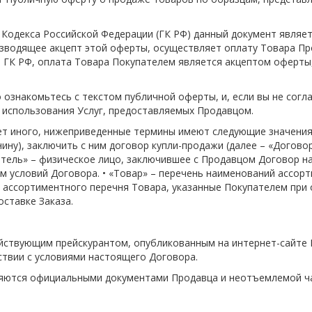
 Кодекса Российской Федерации (ГК РФ) данный документ являет
зводящее акцепт этой оферты, осуществляет оплату Товара Про
38 ГК РФ, оплата Товара Покупателем является акцептом оферты
ознакомьтесь с текстом публичной оферты, и, если вы не согла
и использования Услуг, предоставляемых Продавцом.
ует иного, нижеприведенные термины имеют следующие значения:
ну), заключить с ним договор купли-продажи (далее – «Договор
атель» – физическое лицо, заключившее с Продавцом Договор на 
м условий Договора. • «Товар» – перечень наименований ассор
из ассортиментного перечня Товара, указанные Покупателем при 
оставке Заказа.
йствующим прейскурантом, опубликованным на интернет-сайте Про
ствии с условиями настоящего Договора.
вляются официальными документами Продавца и неотъемлемой ч