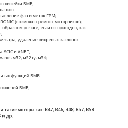
ов линейки БМВ;
пачков;
ставление фаз и меток ГРМ;
RONIC (возможен ремонт моторчиков);
-образном рычаге, если он пригоден, как 
;
ильтра, удаление вихревых заслонок 
а #CIC и #NBT;
Vanos м52, м52ту, м54;
;
ьных функций БМВ;
иоключей БМВ;
 B47, B46, B48, B57, B58 
и такие моторы как:
 и др.