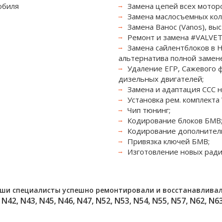
обиля
Замена цепей всех мотор
Замена маслосъемных кол
Замена Ванос (Vanos), вы
Ремонт и замена #VALVET
Замена сайлентблоков в Н
альтернатива полной замене
Удаление ЕГР, Сажевого ф
дизельных двигателей;
Замена и адаптация ССС н
Установка рем. комплекта 
Чип тюнинг;
Кодирование блоков БМВ
Кодирование дополнител
Привязка ключей БМВ;
Изготовление новых рад
аши специалисты успешно ремонтировали и восстанавливал
 N42, N43, N45, N46, N47, N52, N53, N54, N55, N57, N62, N63