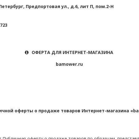
етербург, Предпортовая ул., д.6, лит П, пом.2-Н
723
ОФЕРТА ДЛЯ ИНТЕРНЕТ-МАГАЗИНА 
bamower.ru
ичной оферты о продаже товаров Интернет-магазина «ba
ует Публичную оферту о продаже товаров по образцам, представ