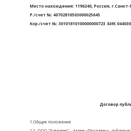
Место нахождения: 1196240, Россия, г.Санкт-П
Р./счет №: 40702810503000025645
Кор./счет №: 30101810100000000723
БИК 044030
Договор публ
1.Общие положения
1.1. ООО "Бамовер" , далее «Продавец», публик