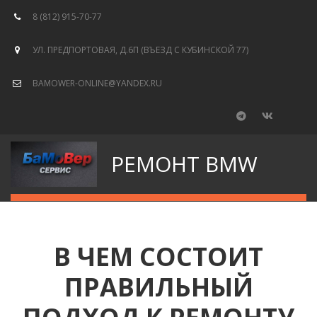
8 (812) 915-70-77
УЛ. ПРЕДПОРТОВАЯ, Д.6П (ВЪЕЗД С КУБИНСКОЙ 77)
BAMOWER-ONLINE@YANDEX.RU
РЕМОНТ BMW
В ЧЕМ СОСТОИТ
ПРАВИЛЬНЫЙ